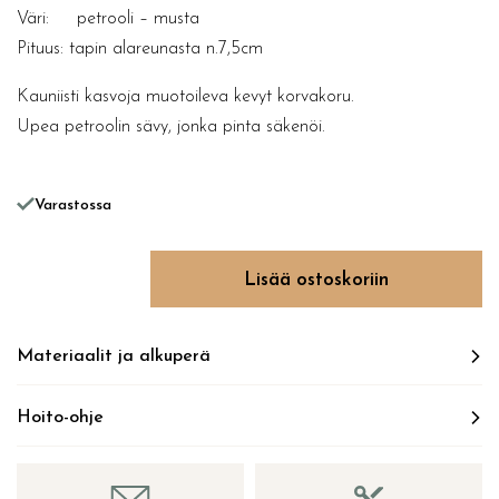
Väri: petrooli – musta
Pituus: tapin alareunasta n.7,5cm
Kauniisti kasvoja muotoileva kevyt korvakoru.
Upea petroolin sävy, jonka pinta säkenöi.
Varastossa
HALF MOON HOOPS määrä
Lisää ostoskoriin
Materiaalit ja alkuperä
Hoito-ohje