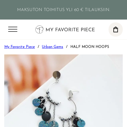
Siirry pääsisältöön
Siirry alatunnisteeseen
MAKSUTON TOIMITUS YLI 60 € TILAUKSIIN.
0
My Favorite Piece
/
Urban Gems
/
HALF MOON HOOPS