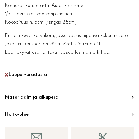
Koruosat koruterästä. Aidot kivihelmet.
Väri: persikka- vaaleanpunainen
Kokopituus n. 5cm (rengas 2,5cm)
Erittäin kevyt korvakoru, jossa kaunis riippuva kukan muoto.
Jokainen korupari on käsin leikattu ja muotoiltu.
Läpinäkyvät osat antavat upeaa lasimaista kiiltoa.
Loppu varastosta
Materiaalit ja alkuperä
Hoito-ohje