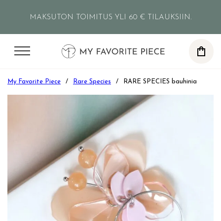
Siirry pääsisältöön
Siirry alatunnisteeseen
MAKSUTON TOIMITUS YLI 60 € TILAUKSIIN.
0
My Favorite Piece
/
Rare Species
/
RARE SPECIES bauhinia