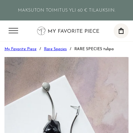
Siirry pääsisältöön
Siirry alatunnisteeseen
MAKSUTON TOIMITUS YLI 60 € TILAUKSIIN.
0
My Favorite Piece
/
Rare Species
/
RARE SPECIES tulipa