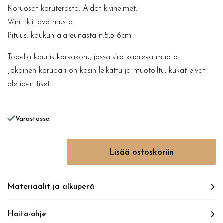
Koruosat koruterästä. Aidot kivihelmet.
Väri: kiiltävä musta
Pituus: koukun alareunasta n.5,5-6cm
Todella kaunis korvakoru, jossa siro kaareva muoto.
Jokainen korupari on käsin leikattu ja muotoiltu, kukat eivät
ole identtiset.
Varastossa
RARE SPECIES tulipa määrä
Lisää ostoskoriin
Materiaalit ja alkuperä
Hoito-ohje