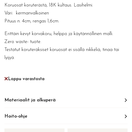
Koruosat koruterästä, 18K kultaus. Lasihelmi.
Väri: kermanvalkoinen
Pituus n. 4cm, rengas 1,6cm.
Erittäin kevyt korvakoru, helppo ja käytännöllinen malli.
Zero waste- tuote.
Testatut koruteräksiset koruosat ei sisällä nikkeliä, tinaa tai
lyijyä.
Loppu varastosta
Materiaalit ja alkuperä
Hoito-ohje