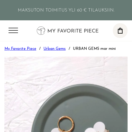
Siirry pääsisältöön
Siirry alatunnisteeseen
MAKSUTON TOIMITUS YLI 60 € TILAUKSIIN.
0
My Favorite Piece
/
Urban Gems
/
URBAN GEMS mar mini