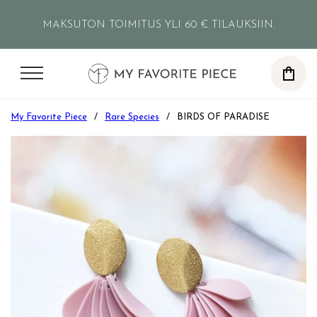
Siirry pääsisältöön
Siirry alatunnisteeseen
MAKSUTON TOIMITUS YLI 60 € TILAUKSIIN.
0
My Favorite Piece
/
Rare Species
/
BIRDS OF PARADISE