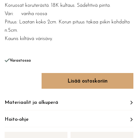
Koruosat koruterästä. 18K kultaus. Sädehtivä pinta.
Väri: vanha roosa
Pituus: Laatan koko 2cm. Korun pituus takaa piikin kohdalta
n.5cm.
Kaunis kiiltävä värisävy.
Varastossa
BIRDS OF PARADISE määrä
Lisää ostoskoriin
Materiaalit ja alkuperä
Hoito-ohje