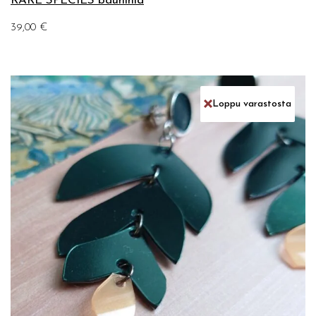
RARE SPECIES bauhinia
39,00
€
Loppu varastosta