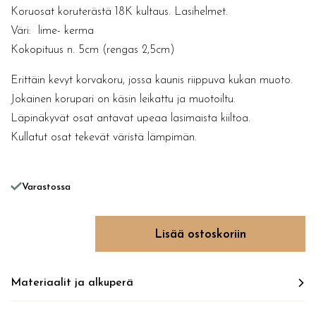
Koruosat koruterästä 18K kultaus. Lasihelmet.
Väri: lime- kerma
Kokopituus n. 5cm (rengas 2,5cm)
Erittäin kevyt korvakoru, jossa kaunis riippuva kukan muoto.
Jokainen korupari on käsin leikattu ja muotoiltu.
Läpinäkyvät osat antavat upeaa lasimaista kiiltoa.
Kullatut osat tekevät väristä lämpimän.
Varastossa
RARE SPECIES bauhinia määrä
Lisää ostoskoriin
Materiaalit ja alkuperä