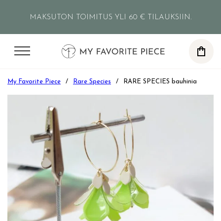
Siirry pääsisältöön
Siirry alatunnisteeseen
MAKSUTON TOIMITUS YLI 60 € TILAUKSIIN.
0
My Favorite Piece
/
Rare Species
/
RARE SPECIES bauhinia